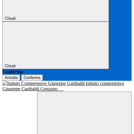
Chiudi
Chiudi
Conferma
Annulla
Conferma
Istituto comprensivo
Giuseppe Garibaldi Genzano