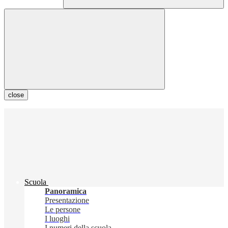
close
Scuola
Panoramica
Presentazione
Le persone
I luoghi
I numeri della scuola