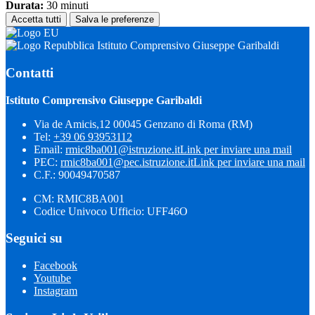
Durata:
30 minuti
Accetta tutti
Salva le preferenze
Istituto Comprensivo Giuseppe Garibaldi
Contatti
Istituto Comprensivo Giuseppe Garibaldi
Via de Amicis,12 00045 Genzano di Roma (RM)
Tel:
+39 06 93953112
Email:
rmic8ba001@istruzione.it
Link per inviare una mail
PEC:
rmic8ba001@pec.istruzione.it
Link per inviare una mail
C.F.: 90049470587
CM: RMIC8BA001
Codice Univoco Ufficio: UFF46O
Seguici su
Facebook
Youtube
Instagram