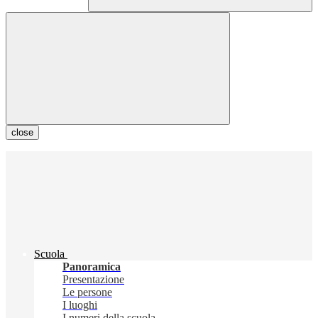
close
Scuola
Panoramica
Presentazione
Le persone
I luoghi
I numeri della scuola