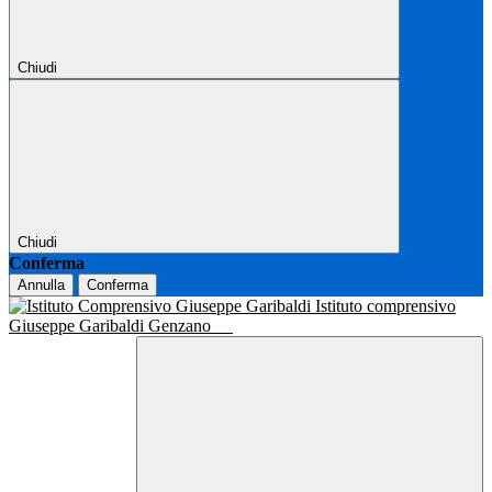
Chiudi
Chiudi
Conferma
Annulla
Conferma
Istituto comprensivo
Giuseppe Garibaldi Genzano