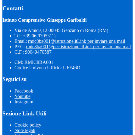
Contatti
Istituto Comprensivo Giuseppe Garibaldi
Via de Amicis,12 00045 Genzano di Roma (RM)
Tel:
+39 06 93953112
Email:
rmic8ba001@istruzione.it
Link per inviare una mail
PEC:
rmic8ba001@pec.istruzione.it
Link per inviare una mail
C.F.: 90049470587
CM: RMIC8BA001
Codice Univoco Ufficio: UFF46O
Seguici su
Facebook
Youtube
Instagram
Sezione Link Utili
Cookie policy
Note legali