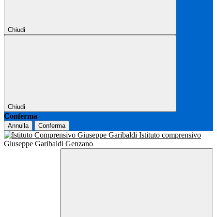
Chiudi
Chiudi
Conferma
Annulla
Conferma
Istituto comprensivo
Giuseppe Garibaldi Genzano