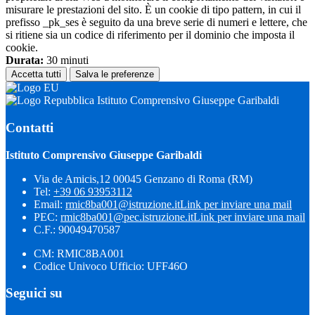
misurare le prestazioni del sito. È un cookie di tipo pattern, in cui il
prefisso _pk_ses è seguito da una breve serie di numeri e lettere, che
si ritiene sia un codice di riferimento per il dominio che imposta il
cookie.
Durata:
30 minuti
Accetta tutti
Salva le preferenze
Istituto Comprensivo Giuseppe Garibaldi
Contatti
Istituto Comprensivo Giuseppe Garibaldi
Via de Amicis,12 00045 Genzano di Roma (RM)
Tel:
+39 06 93953112
Email:
rmic8ba001@istruzione.it
Link per inviare una mail
PEC:
rmic8ba001@pec.istruzione.it
Link per inviare una mail
C.F.: 90049470587
CM: RMIC8BA001
Codice Univoco Ufficio: UFF46O
Seguici su