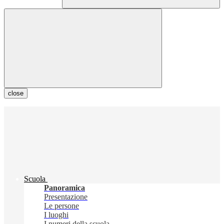
close
Scuola
Panoramica
Presentazione
Le persone
I luoghi
I numeri della scuola