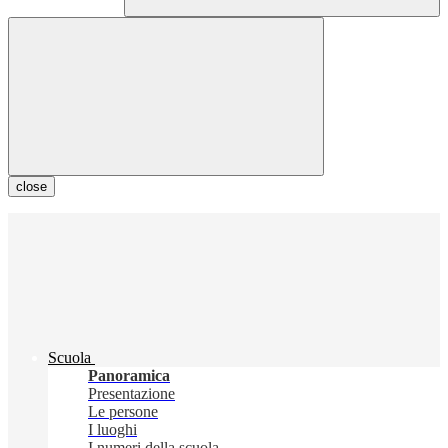
close
Scuola
Panoramica
Presentazione
Le persone
I luoghi
I numeri della scuola