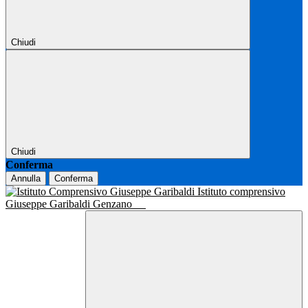
Chiudi
Chiudi
Conferma
Annulla
Conferma
Istituto comprensivo
Giuseppe Garibaldi Genzano