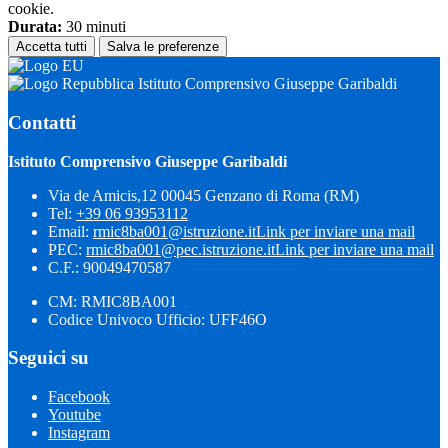
cookie.
Durata:
30 minuti
Accetta tutti
Salva le preferenze
Istituto Comprensivo Giuseppe Garibaldi
Contatti
Istituto Comprensivo Giuseppe Garibaldi
Via de Amicis,12 00045 Genzano di Roma (RM)
Tel:
+39 06 93953112
Email:
rmic8ba001@istruzione.it
Link per inviare una mail
PEC:
rmic8ba001@pec.istruzione.it
Link per inviare una mail
C.F.: 90049470587
CM: RMIC8BA001
Codice Univoco Ufficio: UFF46O
Seguici su
Facebook
Youtube
Instagram