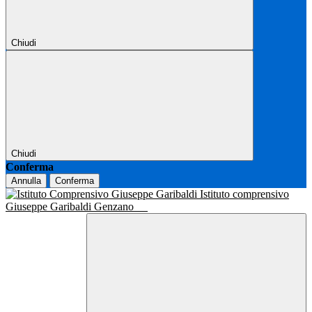
Chiudi
Chiudi
Conferma
Annulla
Conferma
Istituto comprensivo
Giuseppe Garibaldi Genzano