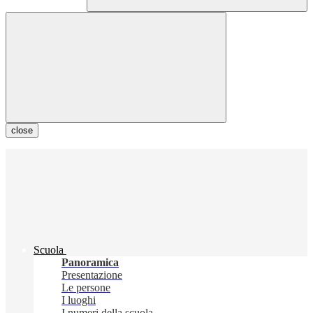
close
Scuola
Panoramica
Presentazione
Le persone
I luoghi
I numeri della scuola