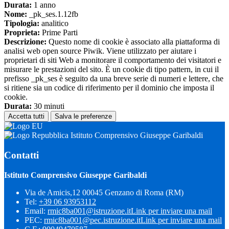
Durata:
1 anno
Nome:
_pk_ses.1.12fb
Tipologia:
analitico
Proprieta:
Prime Parti
Descrizione:
Questo nome di cookie è associato alla piattaforma di
analisi web open source Piwik. Viene utilizzato per aiutare i
proprietari di siti Web a monitorare il comportamento dei visitatori e
misurare le prestazioni del sito. È un cookie di tipo pattern, in cui il
prefisso _pk_ses è seguito da una breve serie di numeri e lettere, che
si ritiene sia un codice di riferimento per il dominio che imposta il
cookie.
Durata:
30 minuti
Accetta tutti
Salva le preferenze
Istituto Comprensivo Giuseppe Garibaldi
Contatti
Istituto Comprensivo Giuseppe Garibaldi
Via de Amicis,12 00045 Genzano di Roma (RM)
Tel:
+39 06 93953112
Email:
rmic8ba001@istruzione.it
Link per inviare una mail
PEC:
rmic8ba001@pec.istruzione.it
Link per inviare una mail