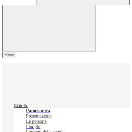
close
Scuola
Panoramica
Presentazione
Le persone
I luoghi
I numeri della scuola