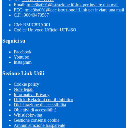
Email:
rmic8ba001@istruzione.it
Link per inviare una mail
PEC:
rmic8ba001@pec.istruzione.it
Link per inviare una mail
C.F.: 90049470587
CM: RMIC8BA001
Codice Univoco Ufficio: UFF46O
Seguici su
Facebook
Youtube
Instagram
Sezione Link Utili
Cookie policy
Note legali
Informativa Privacy
Ufficio Relazioni con il Pubblico
Dichiarazione di accessibilità
Obiettivi di accessibilità
Whistleblowing
Gestione consensi cookie
Amministrazione trasparente