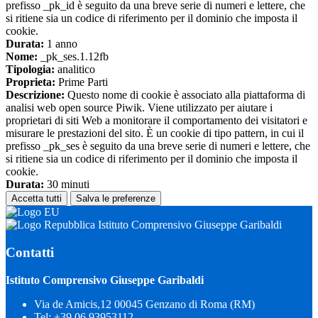
prefisso _pk_id è seguito da una breve serie di numeri e lettere, che
si ritiene sia un codice di riferimento per il dominio che imposta il
cookie.
Durata:
1 anno
Nome:
_pk_ses.1.12fb
Tipologia:
analitico
Proprieta:
Prime Parti
Descrizione:
Questo nome di cookie è associato alla piattaforma di
analisi web open source Piwik. Viene utilizzato per aiutare i
proprietari di siti Web a monitorare il comportamento dei visitatori e
misurare le prestazioni del sito. È un cookie di tipo pattern, in cui il
prefisso _pk_ses è seguito da una breve serie di numeri e lettere, che
si ritiene sia un codice di riferimento per il dominio che imposta il
cookie.
Durata:
30 minuti
Accetta tutti
Salva le preferenze
Istituto Comprensivo Giuseppe Garibaldi
Contatti
Istituto Comprensivo Giuseppe Garibaldi
Via de Amicis,12 00045 Genzano di Roma (RM)
Tel:
+39 06 93953112