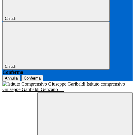
Chiudi
Chiudi
Conferma
Annulla
Conferma
Istituto comprensivo
Giuseppe Garibaldi Genzano