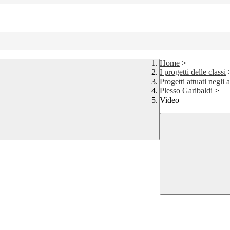
Home
>
I progetti delle classi
Progetti attuati negli 
Plesso Garibaldi
>
Video