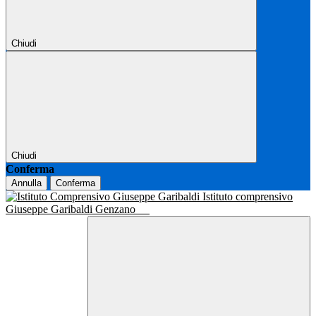
Chiudi
Chiudi
Conferma
Annulla
Conferma
Istituto comprensivo
Giuseppe Garibaldi Genzano