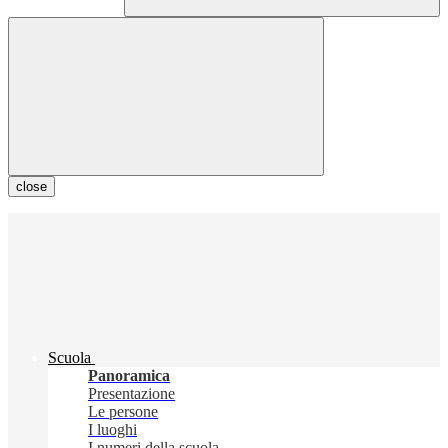
close
Scuola
Panoramica
Presentazione
Le persone
I luoghi
I numeri della scuola