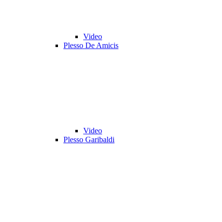
Video
Plesso De Amicis
Video
Plesso Garibaldi