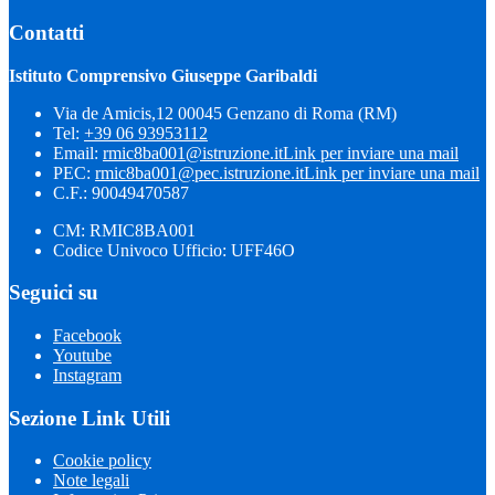
Contatti
Istituto Comprensivo Giuseppe Garibaldi
Via de Amicis,12 00045 Genzano di Roma (RM)
Tel:
+39 06 93953112
Email:
rmic8ba001@istruzione.it
Link per inviare una mail
PEC:
rmic8ba001@pec.istruzione.it
Link per inviare una mail
C.F.: 90049470587
CM: RMIC8BA001
Codice Univoco Ufficio: UFF46O
Seguici su
Facebook
Youtube
Instagram
Sezione Link Utili
Cookie policy
Note legali